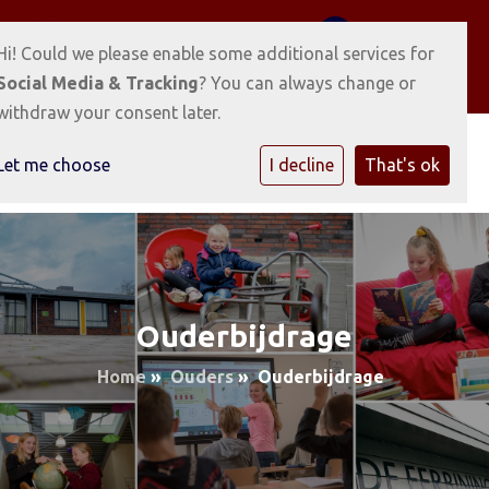
Voorhof 2 9873 TK Gerkesklooster
0512-351038
Hi! Could we please enable some additional services for
E-mailadres
Social Media & Tracking
? You can always change or
withdraw your consent later.
Let me choose
I decline
That's ok
Ouderbijdrage
Home
»
Ouders
»
Ouderbijdrage