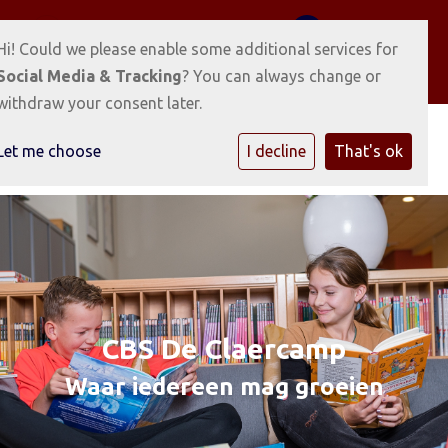
Voorhof 2 9873 TK Gerkesklooster
0512-351038
Hi! Could we please enable some additional services for
E-mailadres
Social Media & Tracking
? You can always change or
withdraw your consent later.
Let me choose
I decline
That's ok
CBS De Claercamp
Waar iedereen mag groeien