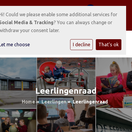
Voorhof 2 9873 TK Gerkesklooster
0512-351038
Hi! Could we please enable some additional services for
E-mailadres
Social Media & Tracking
? You can always change or
withdraw your consent later.
Let me choose
I decline
That's ok
Leerlingenraad
Home
»
Leerlingen
»
Leerlingenraad